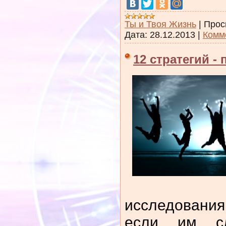
Ты и Твоя Жизнь
|
Прос
Дата:
28.12.2013
|
Комм
12 стратегий -
исследовани
если им сл