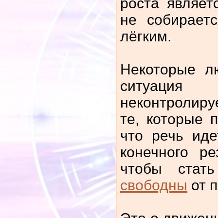
роста являетс
не собирает
лёгким.
Некоторые л
ситуаци
неконтролиру
те, которые 
что речь ид
конечного ре
чтобы стат
свободны
от 