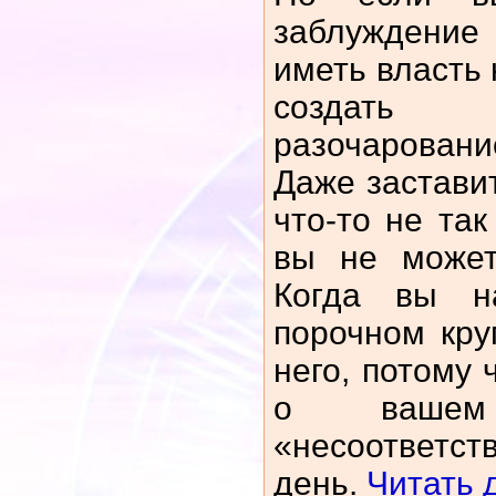
заблуждение
иметь власть 
создать 
разочаровани
Даже заставит
что-то не так
вы не может
Когда вы н
порочном кру
него, потому
о вашем 
«несоотве
день.
Читать д