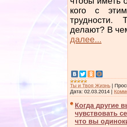
чтобы иметь о
кого с эти
трудности. 
делают? В че
далее...
Ты и Твоя Жизнь
|
Прос
Дата:
02.03.2014
|
Комм
Когда другие 
чувствовать се
что вы одинок