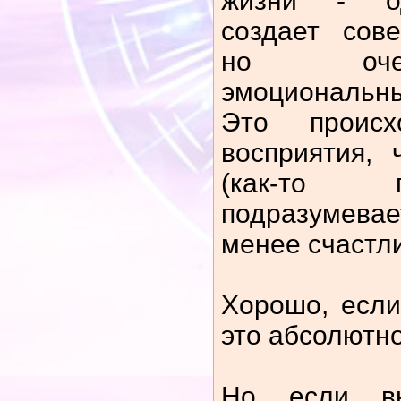
жизни - од
создает сов
но оче
эмоциональ
Это проис
восприятия,
(как-то 
подразумева
менее счастл
Хорошо, если
это абсолютно
Но если в