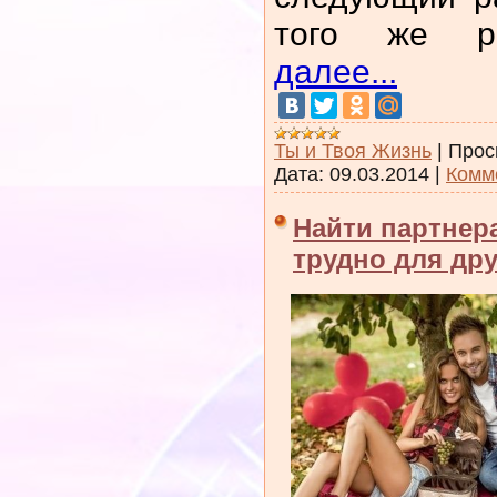
того же р
далее...
Ты и Твоя Жизнь
|
Прос
Дата:
09.03.2014
|
Комм
Найти партнера
трудно для дру