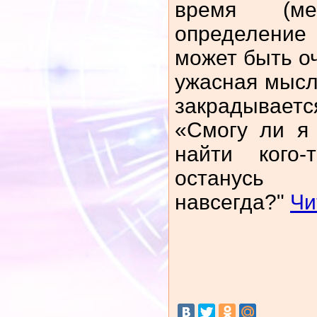
время (м
определени
может быть оч
ужасная мысл
закрадывает
«Смогу ли я
найти кого
останусь 
навсегда?"
Чи