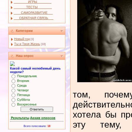
________ИГРЫ________
_______ТЕСТЫ________
____САМОРАЗВИТИЕ___
___ОБРАТНАЯ СВЯЗЬ___
Категории
Новый год
[1]
Ты и Твоя Жизнь
[10]
Наш опрос
Какой самый нелюбимый день
недели?
Понедельник
Вторник
Среда
Четверг
том, поче
Пятница
Суббота
действител
Воскресенье
хотела бы пр
Результаты
Архив опросов
эту тему,
Всего голосовало:
18