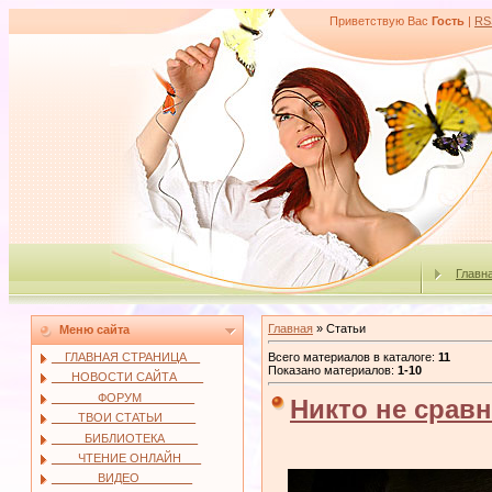
Приветствую Вас
Гость
|
RS
Главн
Главная
»
Статьи
Меню сайта
Всего материалов в каталоге
:
11
__ГЛАВНАЯ СТРАНИЦА__
Показано материалов
:
1-10
___НОВОСТИ САЙТА____
_______ФОРУМ________
Никто не срав
____ТВОИ СТАТЬИ_____
_____БИБЛИОТЕКА_____
____ЧТЕНИЕ ОНЛАЙН___
_______ВИДЕО________