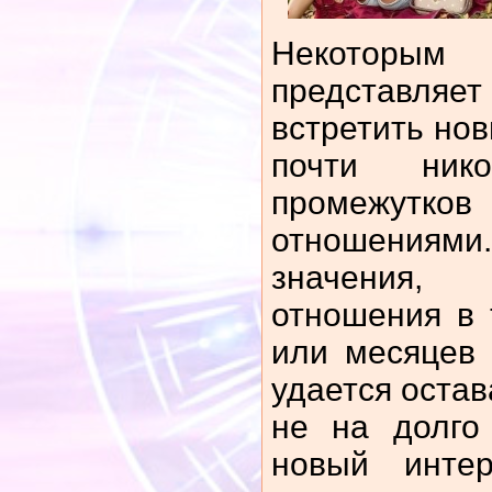
Некотор
представля
встретить нов
почти ник
промежу
отношения
значения,
отношения в 
или месяцев 
удается остав
не на долго
новый инте