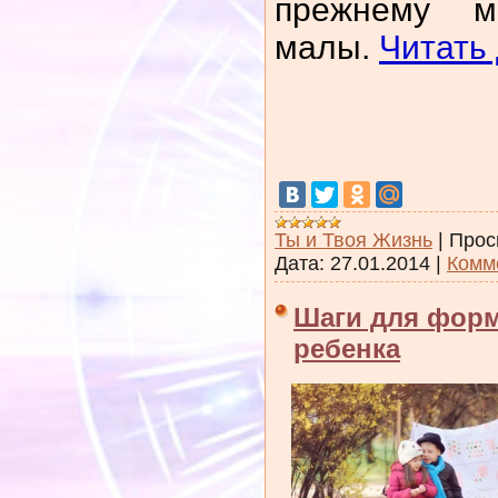
прежнему м
малы.
Читать 
Ты и Твоя Жизнь
|
Прос
Дата:
27.01.2014
|
Комм
Шаги для фор
ребенка