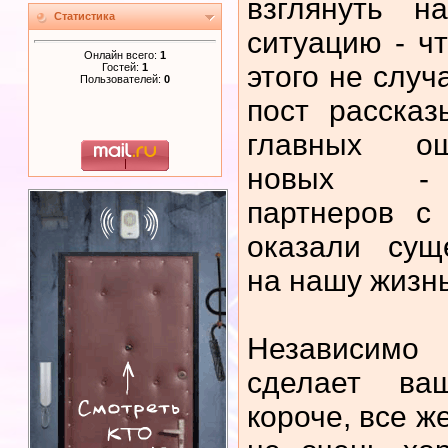
взглянуть н
Статистика
ситуацию - чт
Онлайн всего:
1
этого не слу
Гостей:
1
Пользователей:
0
пост расска
главных ош
новых - 
партнеров с
оказали сущ
на нашу жизнь
Независимо 
сделает ва
короче, все ж