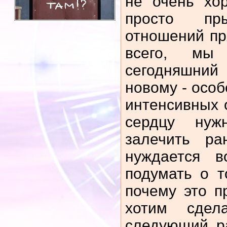
не очень хо
просто пр
отношений пр
всего, мы
сегодняшни
новому - особ
интенсивных
сердцу нуж
залечить р
нуждается в
подумать о т
почему это 
хотим сдел
следующий р