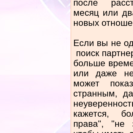
после расст
месяц или два
новых отноше
Если вы не од
поиск партне
больше време
или даже не
может пока
странным, д
неуверенно
кажется, б
права", "не 