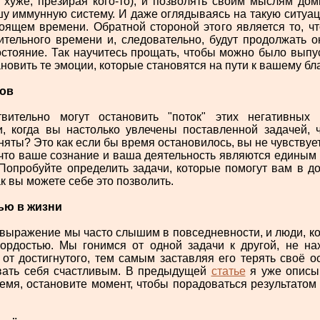
е хуже, презирая кого-то), и позволять своим мыслям дом
шу иммунную систему. И даже оглядываясь на такую ситуа
оящем времени. Обратной стороной этого является то, что
ительного времени и, следовательно, будут продолжать 
стояние. Так научитесь прощать, чтобы можно было выпуст
ановить те эмоции, которые становятся на пути к вашему бл
бов
вительно могут остановить "поток" этих негативных
, когда вы настолько увлечены поставленной задачей, 
няты? Это как если бы время остановилось, вы не чувствует
 что ваше сознание и ваша деятельность являются единым 
 Попробуйте определить задачи, которые помогут вам в до
ак вы можете себе это позволить.
ью в жизни
это выражение мы часто слышим в повседневности, и люди, ко
гордостью. Мы гонимся от одной задачи к другой, не н
от достигнутого, тем самым заставляя его терять своё ос
овать себя счастливым. В предыдущей
статье
я уже описыв
емя, остановите момент, чтобы порадоваться результатом 