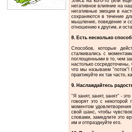
Злясь на кого-то (или ещ
негативное влияние на на
негативные эмоции в наст
сохраняются в течение дл
мышление, поведение и со
отношению к другим, и ост
8. Есть несколько спосо
Способов, которые дейст
сталкивались с моментами
поглощенными в то, чем за
настолько сосредоточены,
что мы называем "поток"!
практикуйте их так часто, к
9. Наслаждайтесь радост
"Я занят, занят, занят" - 
говорят это с некоторой 
моментом удовлетворения 
свой шанс, чтобы чувств
словами, замедлите это вр
им и отпразднуйте его.