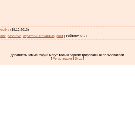
Youlika
(19.12.2013)
спех
,
развитие
,
стратегии к счастью
,
рост
|
Рейтинг
:
5.0
/
1
Добавлять комментарии могут только зарегистрированные пользователи.
[
Регистрация
|
Вход
]