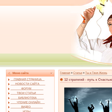
Главная
»
Статьи
»
Ты и Твоя Жизнь
Меню сайта
12 стратегий - путь к Счасть
__ГЛАВНАЯ СТРАНИЦА__
___НОВОСТИ САЙТА____
_______ФОРУМ________
____ТВОИ СТАТЬИ_____
_____БИБЛИОТЕКА_____
____ЧТЕНИЕ ОНЛАЙН___
_______ВИДЕО________
________ИГРЫ________