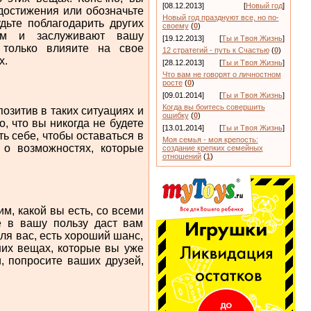
[08.12.2013]
[
Новый год
]
 достижения или обозначьте
Новый год празднуют все, но по-
дьте поблагодарить других
своему
(
0
)
ом и заслуживают вашу
[19.12.2013]
[
Ты и Твоя Жизнь
]
 только влияите на свое
12 стратегий - путь к Счастью
(
0
)
х.
[28.12.2013]
[
Ты и Твоя Жизнь
]
Что вам не говорят о личностном
росте
(
0
)
[09.01.2014]
[
Ты и Твоя Жизнь
]
Когда вы боитесь совершить
позитив в таких ситуациях и
ошибку
(
0
)
, что вы никогда не будете
[13.01.2014]
[
Ты и Твоя Жизнь
]
ть себе, чтобы оставаться в
Моя семья - моя крепость:
 о возможностях, которые
создание крепких семейных
отношений
(
1
)
им, какой вы есть, со всеми
е в вашу пользу даст вам
ля вас, есть хороший шанс,
ших вещах, которые вы уже
, попросите ваших друзей,