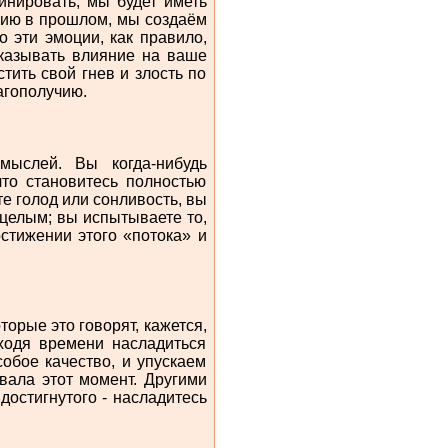
инировать, мы будет иметь
цию в прошлом, мы создаём
 эти эмоции, как правило,
оказывать влияние на ваше
ить свой гнев и злость по
агополучию.
 мыслей. Вы когда-нибудь
что становитесь полностью
е голод или сонливость, вы
целым; вы испытываете то,
стижении этого «потока» и
торые это говорят, кажется,
аходя времени насладиться
обое качество, и упускаем
ала этот момент. Другими
достигнутого - насладитесь