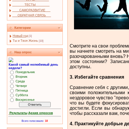
_______ТЕСТЫ________
____САМОРАЗВИТИЕ___
___ОБРАТНАЯ СВЯЗЬ___
Категории
Новый год
[1]
Ты и Твоя Жизнь
[10]
Смотрите на свои проблем
вы начнете смотреть на ми
Наш опрос
разочарованными вновь? Нет
этом состоянии? Записан
Какой самый нелюбимый день
доступны.
недели?
Понедельник
3. Избегайте сравнения
Вторник
Среда
Четверг
Сравнение себя с другими
Пятница
своими положительными к
Суббота
нездоровое чувство "прево
Воскресенье
что вы будете фокусирова
достигли. Если вы обнару
чтобы рассказали вам, поч
Результаты
Архив опросов
Всего голосовало:
18
4. Практикуйте добрые д