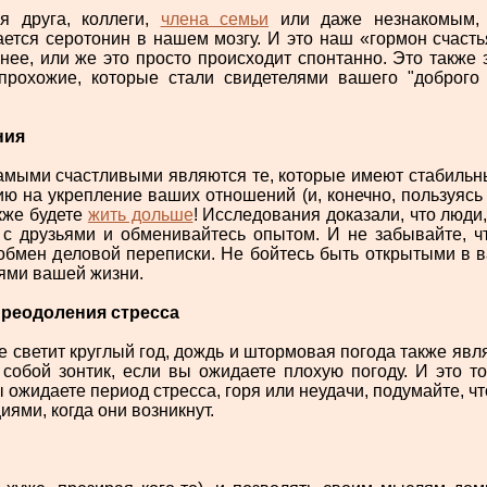
я друга, коллеги,
члена семьи
или даже незнакомым, 
ется серотонин в нашем мозгу. И это наш «гормон счастья
ее, или же это просто происходит спонтанно. Это также 
прохожие, которые стали свидетелями вашего "доброго 
ния
амыми счастливыми являются те, которые имеют стабильн
ю на укрепление ваших отношений (и, конечно, пользуясь
акже будете
жить дольше
! Исследования доказали, что люди
ь с друзьями и обменивайтесь опытом. И не забывайте, ч
 обмен деловой переписки. Не бойтесь быть открытыми в в
ями вашей жизни.
 преодоления стресса
е светит круглый год, дождь и штормовая погода также явл
 собой зонтик, если вы ожидаете плохую погоду. И это то
 ожидаете период стресса, горя или неудачи, подумайте, ч
иями, когда они возникнут.