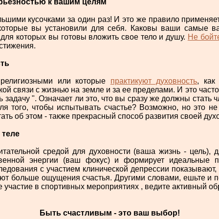
ерьёзностью к вашим целям
ьшими кусочками за один раз! И это же правило применяет
которые вы установили для себя. Каковы ваши самые в
для которых вы готовы вложить свое тело и душу.
Не бойт
стижения.
сть
 религиозными или которые
практикуют духовность
, как
ой связи с жизнью на земле и за ее пределами. И это част
ь задачу ". Означает ли это, что вы сразу же должны стать
ля того, чтобы испытывать счастье? Возможно, но это не
тать об этом - также прекрасный способ развития своей дух
 теле
итательной средой для духовности (ваша жизнь - цель), 
твенной энергии (ваш фокус) и формирует идеальные 
ледования с участием клинической депрессии показывают, 
ют больше ощущения счастья. Другими словами, ешьте и пе
 участие в спортивных мероприятиях , ведите активный об
Быть счастливым - это ваш выбор!