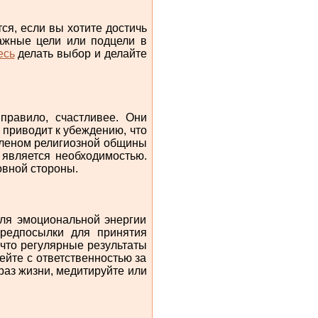
ся, если вы хотите достичь
ажные цели или подцели в
есь
делать выбор и делайте
 правило, счастливее. Они
о приводит к убеждению, что
 членом религиозной общины
 является необходимостью.
овной стороны.
для эмоциональной энергии
предпосылки для принятия
что регулярные результаты
йте с ответственностью за
раз жизни, медитируйте или