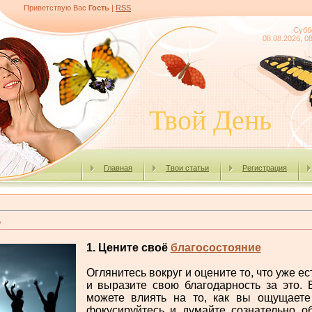
Приветствую Вас
Гость
|
RSS
Субб
08.08.2026, 0
Твой День
Главная
Твои статьи
Регистрация
ю
1. Цените своё
благосостояние
Оглянитесь вокруг и оцените то, что уже ест
и выразите свою благодарность за это. 
можете влиять на то, как вы ощущаете
фокусируйтесь и думайте сознательно о