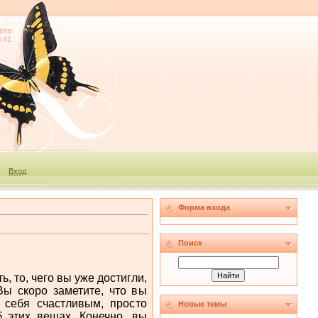
ота
8:41
Вход
Форма входа
Поиск
ь, то, чего вы уже достигли,
Вы скоро заметите, что вы
 себя счастливым, просто
Новые темы
б этих вещах. Конечно, вы